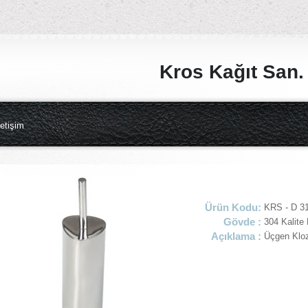
Kros Kağıt San. v
letişim
Ürün Kodu:
KRS - D 3
Gövde :
304 Kalite
Açıklama :
Üçgen Kloz