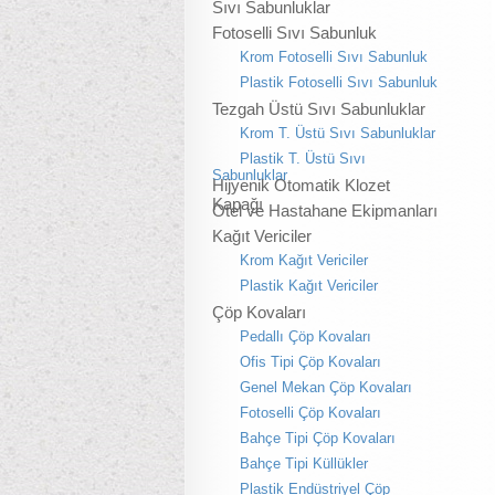
Sıvı Sabunluklar
Fotoselli Sıvı Sabunluk
Krom Fotoselli Sıvı Sabunluk
Plastik Fotoselli Sıvı Sabunluk
Tezgah Üstü Sıvı Sabunluklar
Krom T. Üstü Sıvı Sabunluklar
Plastik T. Üstü Sıvı
Sabunluklar
Hijyenik Otomatik Klozet
Kapağı
Otel ve Hastahane Ekipmanları
Kağıt Vericiler
Krom Kağıt Vericiler
Plastik Kağıt Vericiler
Çöp Kovaları
Pedallı Çöp Kovaları
Ofis Tipi Çöp Kovaları
Genel Mekan Çöp Kovaları
Fotoselli Çöp Kovaları
Bahçe Tipi Çöp Kovaları
Bahçe Tipi Küllükler
Plastik Endüstriyel Çöp