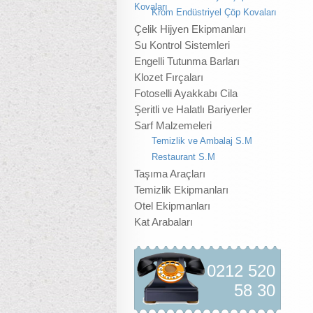
Kovaları
Krom Endüstriyel Çöp Kovaları
Çelik Hijyen Ekipmanları
Su Kontrol Sistemleri
Engelli Tutunma Barları
Klozet Fırçaları
Fotoselli Ayakkabı Cila
Şeritli ve Halatlı Bariyerler
Sarf Malzemeleri
Temizlik ve Ambalaj S.M
Restaurant S.M
Taşıma Araçları
Temizlik Ekipmanları
Otel Ekipmanları
Kat Arabaları
0212 520
58 30