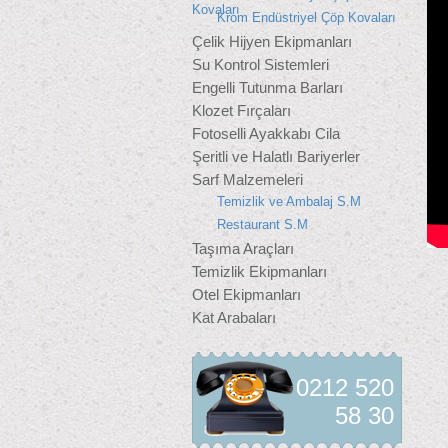
Kovaları
Krom Endüstriyel Çöp Kovaları
Çelik Hijyen Ekipmanları
Su Kontrol Sistemleri
Engelli Tutunma Barları
Klozet Fırçaları
Fotoselli Ayakkabı Cila
Şeritli ve Halatlı Bariyerler
Sarf Malzemeleri
Temizlik ve Ambalaj S.M
Restaurant S.M
Taşıma Araçları
Temizlik Ekipmanları
Otel Ekipmanları
Kat Arabaları
0212 520
58 30