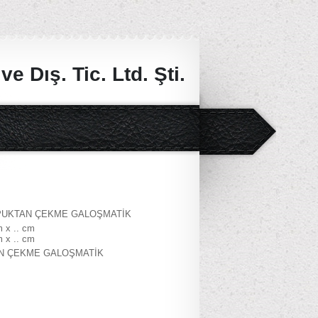
e Dış. Tic. Ltd. Şti.
OPUKTAN ÇEKME GALOŞMATİK
m x .. cm
m x .. cm
N ÇEKME GALOŞMATİK