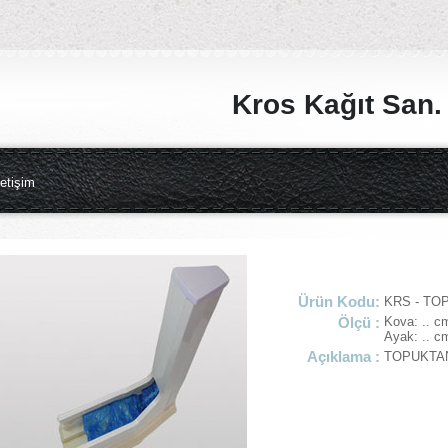
Kros Kağıt San. v
letişim
Ürün Kodu:
KRS - T
Ölçü :
Kova: .. c
Ayak: .. c
Açıklama :
TOPUKTA