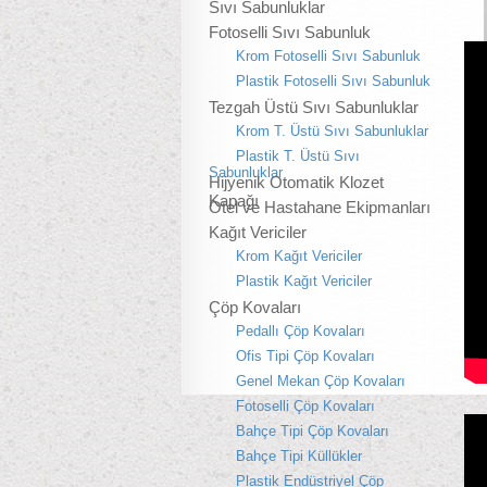
Sıvı Sabunluklar
Fotoselli Sıvı Sabunluk
Krom Fotoselli Sıvı Sabunluk
Plastik Fotoselli Sıvı Sabunluk
Tezgah Üstü Sıvı Sabunluklar
Krom T. Üstü Sıvı Sabunluklar
Plastik T. Üstü Sıvı
Sabunluklar
Hijyenik Otomatik Klozet
Kapağı
Otel ve Hastahane Ekipmanları
Kağıt Vericiler
Krom Kağıt Vericiler
Plastik Kağıt Vericiler
Çöp Kovaları
Pedallı Çöp Kovaları
Ofis Tipi Çöp Kovaları
Genel Mekan Çöp Kovaları
Fotoselli Çöp Kovaları
Bahçe Tipi Çöp Kovaları
Bahçe Tipi Küllükler
Plastik Endüstriyel Çöp